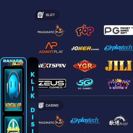
SLOT
KLIK DISINI
CASINO