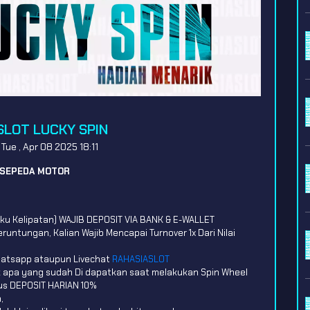
SLOT LUCKY SPIN
:
Tue , Apr 08 2025 18:11
& SEPEDA MOTOR
laku Kelipatan) WAJIB DEPOSIT VIA BANK & E-WALLET
ntungan, Kalian Wajib Mencapai Turnover 1x Dari Nilai
Whatsapp ataupun Livechat
RAHASIASLOT
 apa yang sudah Di dapatkan saat melakukan Spin Wheel
nus DEPOSIT HARIAN 10%
a,