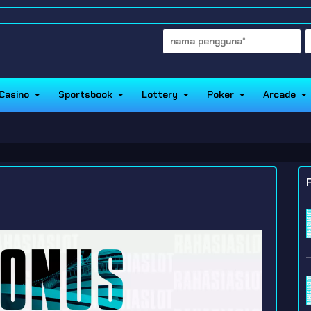
Casino
Sportsbook
Lottery
Poker
Arcade