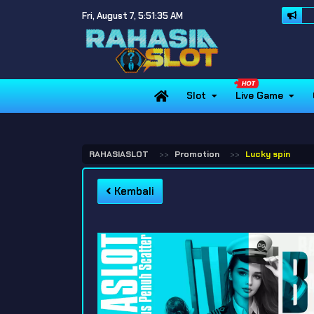
Fri, August 7, 5:51:35 AM
Slot
Live Game
RAHASIASLOT
Promotion
Lucky spin
Kembali