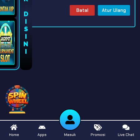
KLIK DISINI
Batal
Atur Ulang
Home
Apps
Masuk
Promosi
Live Chat