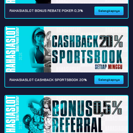
RAHASIASLOT BONUS REBATE POKER 0,3%
Selengkapnya
RAHASIASLOT CASHBACK SPORTSBOOK 20%
Selengkapnya